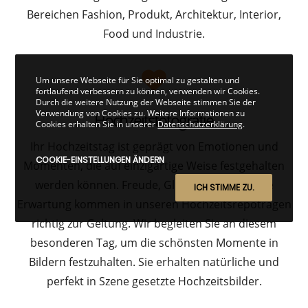
Bereichen Fashion, Produkt, Architektur, Interior,
Food und Industrie.
Um unsere Webseite für Sie optimal zu gestalten und
fortlaufend verbessern zu können, verwenden wir Cookies.
Durch die weitere Nutzung der Webseite stimmen Sie der
Verwendung von Cookies zu. Weitere Informationen zu
Hochzeitsfotografie
Cookies erhalten Sie in unserer
Datenschutzerklärung
.
Ihr Hochzeitstag ist geprägt von Emotionen und
COOKIE-EINSTELLUNGEN ÄNDERN
Momenten, die auf einzigartige Weise festgehalten
werden können. Freude, Glück und gespannte
ICH STIMME ZU.
Erwartung kommen in unseren Hochzeitsrepotragen
richtig zur Geltung. Wir begleiten Sie an diesem
besonderen Tag, um die schönsten Momente in
Bildern festzuhalten. Sie erhalten natürliche und
perfekt in Szene gesetzte Hochzeitsbilder.