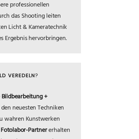
ere professionellen
urch das Shooting leiten
ten Licht & Kameratechnik
les Ergebnis hervorbringen.
ILD VEREDELN
?
e Bildbearbeitung +
t den neuesten Techniken
r zu wahren Kunstwerken
m
Fotolabor-Partner
erhalten