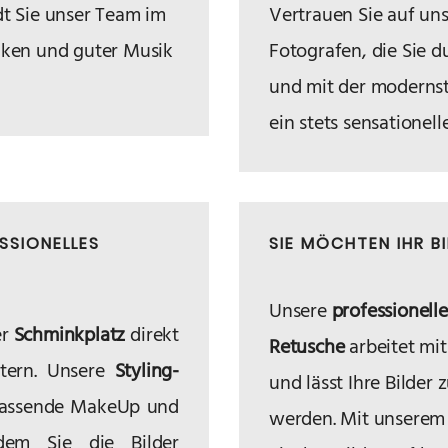
t Sie unser Team im
Vertrauen Sie auf uns
ken und guter Musik
Fotografen, die Sie d
und mit der moderns
ein stets sensationel
SSIONELLES
SIE MÖCHTEN IHR B
Unsere
professionell
er
Schminkplatz
direkt
Retusche
arbeitet mi
stern. Unsere
Styling-
und lässt Ihre Bilde
passende MakeUp und
werden. Mit unsere
dem Sie die Bilder