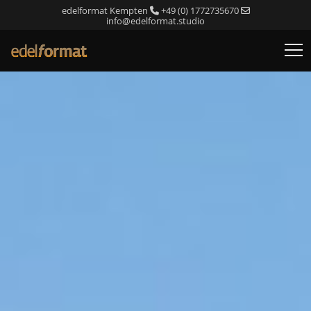
edelformat Kempten
+49 (0) 1772735670
info@edelformat.studio