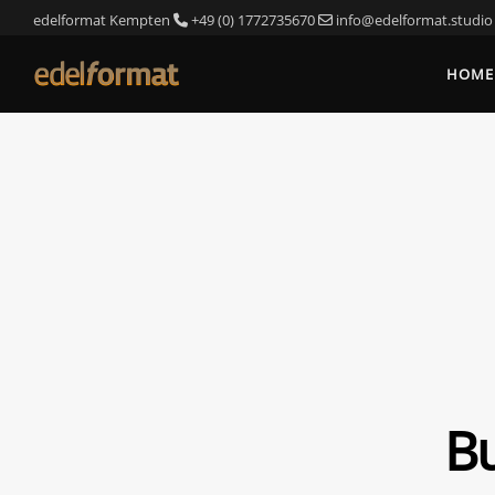
edelformat Kempten
+49 (0) 1772735670
info@edelformat.studio
HOME
Bu